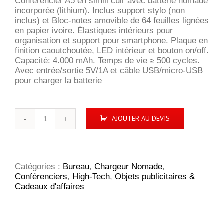
Conférencier A5 en simili cuir avec batterie nomade
incorporée (lithium). Inclus support stylo (non
inclus) et Bloc-notes amovible de 64 feuilles lignées
en papier ivoire. Élastiques intérieurs pour
organisation et support pour smartphone. Plaque en
finition caoutchoutée, LED intérieur et bouton on/off.
Capacité: 4.000 mAh. Temps de vie ≥ 500 cycles.
Avec entrée/sortie 5V/1A et câble USB/micro-USB
pour charger la batterie
quantité
AJOUTER AU DEVIS
de
OSCAR.
Conférencier
A5
Catégories :
Bureau
,
Chargeur Nomade
,
Conférenciers
,
High-Tech
,
Objets publicitaires &
Cadeaux d'affaires