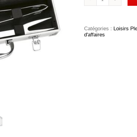
de
BBQ-
Tools
ensemble
barbecue
Catégories :
Loisirs Ple
d'affaires