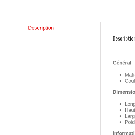
Description
Descriptio
Général
Mati
Coul
Dimension
Long
Haut
Larg
Poid
Informat