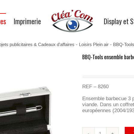
res
Imprimerie
Display et 
jets publicitaires & Cadeaux d'affaires
-
Loisirs Plein air
-
BBQ-Tools
BBQ-Tools ensemble barb
REF – 8260
Ensemble barbecue 3 pi
viande. Dans un coffr
européennes (2004/193
quantité