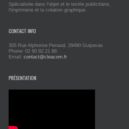
Spécialisée dans l'objet et le textile publicitaire,
l'imprimerie et la création graphique.
CONTACT INFO
305 Rue Alphonse Penaud, 29490 Guipavas
Phone: 02 90 82 21 88
Email:
contact@cleacom.fr
PRÉSENTATION