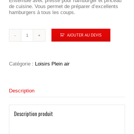
Ensemble avec presse pour hamburger et pinceau
de cuisine. Vous permet de préparer d’excellents
hamburgers à tous les coups.
quantité
AJOUTER AU DEVIS
de
Set
hamburger
pour
barbecue
Catégorie :
Loisirs Plein air
Description
Description produit