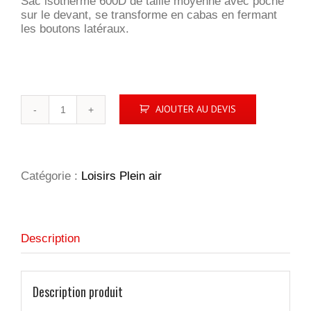
Sac isotherme 600D de taille moyenne avec poche
sur le devant, se transforme en cabas en fermant
les boutons latéraux.
quantité
AJOUTER AU DEVIS
de
Sac
isotherme
cabas
Catégorie :
Loisirs Plein air
Description
Description produit