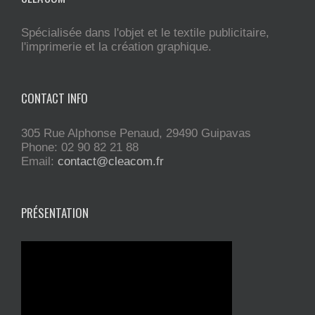
Spécialisée dans l'objet et le textile publicitaire,
l'imprimerie et la création graphique.
CONTACT INFO
305 Rue Alphonse Penaud, 29490 Guipavas
Phone: 02 90 82 21 88
Email:
contact@cleacom.fr
PRÉSENTATION