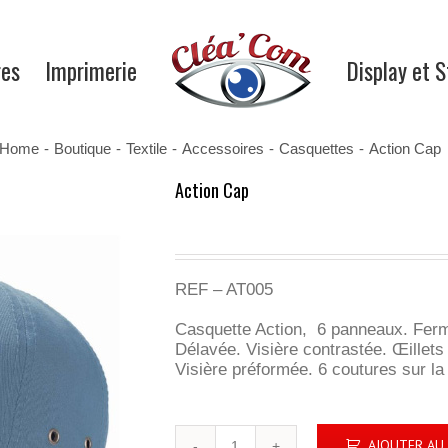
res
Imprimerie
Display et 
Home
-
Boutique
-
Textile
-
Accessoires
-
Casquettes
-
Action Cap
Action Cap
REF – AT005
Casquette Action, 6 panneaux. Ferm
Délavée. Visière contrastée. Œillets
Visière préformée. 6 coutures sur la 
quantité
AJOUTER AU 