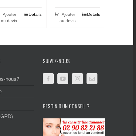
Ajouter
Details
Ajouter
Details
au devis
au devis
S
SUIVEZ-NOUS
s-nous?
e
BESOIN D’UN CONSEIL ?
RGPD)