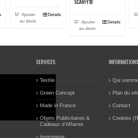
SCARFY®
s
Ajouter
Details
au devis
Ajouter
Details
au devis
SERVICES
INFORMATION
Textile
Qui somme
Green Concept
Plan du sit
Made in France
Contact
Objets Publicitaires &
Cookies (
Cadeaux d’Affaires
Imprimerie