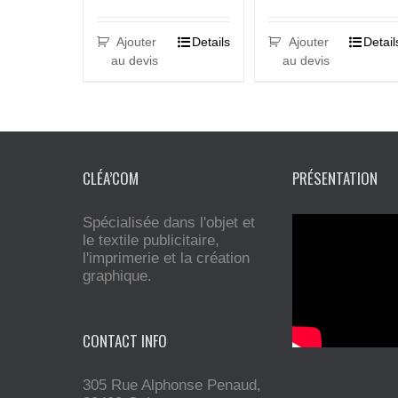
Ajouter
Details
Ajouter
Detail
au devis
au devis
CLÉA’COM
PRÉSENTATION
Spécialisée dans l'objet et
le textile publicitaire,
l'imprimerie et la création
graphique.
CONTACT INFO
305 Rue Alphonse Penaud,