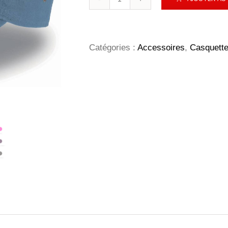
de
Action
Cap
Catégories :
Accessoires
,
Casquett