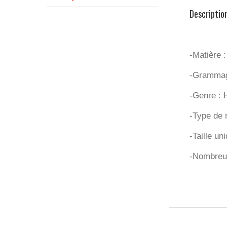
Descriptio
-Matière 
-Grammag
-Genre :
-Type de m
-Taille un
-Nombreux