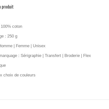
n produit
: 100% coton
e : 250 g
 Homme | Femme | Unisex
arquage : Sérigraphie | Transfert | Broderie | Flex
ique
 choix de couleurs