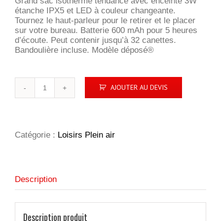
Grand sac isotherme tendance avec enceinte 3W
étanche IPX5 et LED à couleur changeante.
Tournez le haut-parleur pour le retirer et le placer
sur votre bureau. Batterie 600 mAh pour 5 heures
d’écoute. Peut contenir jusqu’à 32 canettes.
Bandoulière incluse. Modèle déposé®
quantité
AJOUTER AU DEVIS
de
Sac
isotherme
enceinte
Party
Catégorie :
Loisirs Plein air
Description
Description produit