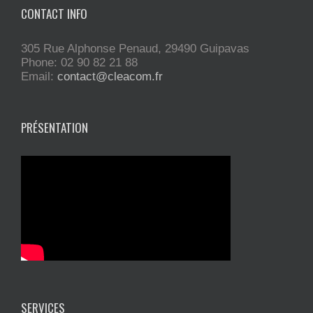
CONTACT INFO
305 Rue Alphonse Penaud, 29490 Guipavas
Phone: 02 90 82 21 88
Email:
contact@cleacom.fr
PRÉSENTATION
SERVICES