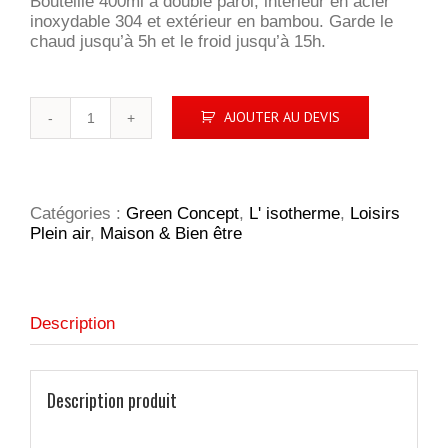
Bouteille 400ml à double paroi, intérieur en acier
inoxydable 304 et extérieur en bambou. Garde le
chaud jusqu’à 5h et le froid jusqu’à 15h.
quantité
AJOUTER AU DEVIS
de
Bouteille
isotherme
en
bambou
Catégories :
Green Concept
,
L' isotherme
,
Loisirs
Plein air
,
Maison & Bien être
Description
Description produit