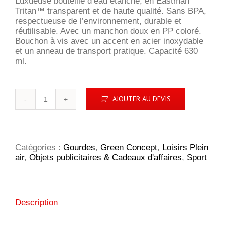
Luxueuse bouteille d’eau étanche, en Eastman
Tritan™ transparent et de haute qualité. Sans BPA,
respectueuse de l’environnement, durable et
réutilisable. Avec un manchon doux en PP coloré.
Bouchon à vis avec un accent en acier inoxydable
et un anneau de transport pratique. Capacité 630
ml.
quantité
AJOUTER AU DEVIS
de
Softdrink
gourde
Catégories :
Gourdes
,
Green Concept
,
Loisirs Plein
air
,
Objets publicitaires & Cadeaux d'affaires
,
Sport
Description