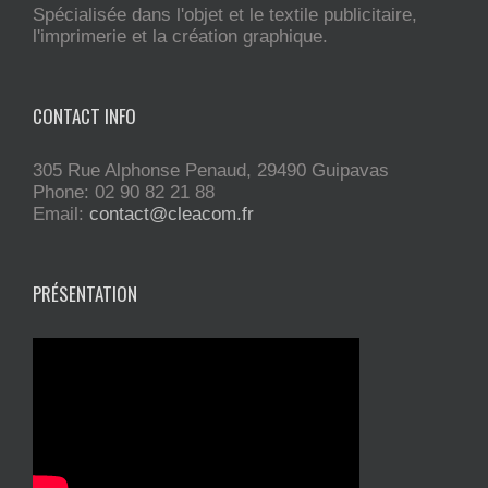
Spécialisée dans l'objet et le textile publicitaire,
l'imprimerie et la création graphique.
CONTACT INFO
305 Rue Alphonse Penaud, 29490 Guipavas
Phone: 02 90 82 21 88
Email:
contact@cleacom.fr
PRÉSENTATION