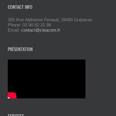
CONTACT INFO
305 Rue Alphonse Penaud, 29490 Guipavas
Phone: 02 90 82 21 88
Email:
contact@cleacom.fr
PRÉSENTATION
SERVICES