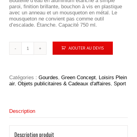
Bouteille d’eau en aluminium étanche à simple
paroi, finition brillante, bouchon à vis en plastique
avec un anneau et un mousqueton en métal. Le
mousqueton ne convient pas comme outil
d’escalade. Étanche. Capacité 750 ml.
quantité
AJOUTER AU DEVIS
de
AluMaxi
750
ml
Catégories :
Gourdes
,
Green Concept
,
Loisirs Plein
air
,
Objets publicitaires & Cadeaux d'affaires
,
Sport
Description
Description produit