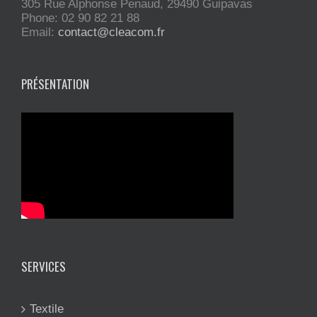
305 Rue Alphonse Penaud, 29490 Guipavas
Phone: 02 90 82 21 88
Email:
contact@cleacom.fr
PRÉSENTATION
SERVICES
Textile