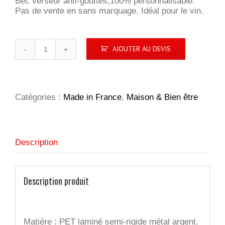
Bec verseur anti-gouttes,100% personnalisable.
Pas de vente en sans marquage. Idéal pour le vin.
quantité
AJOUTER AU DEVIS
de
BEC
VERSEUR
ANTI
GOUTTES
Catégories :
Made in France
,
Maison & Bien être
Description
Description produit
Matière :
PET laminé semi-rigide métal argent.