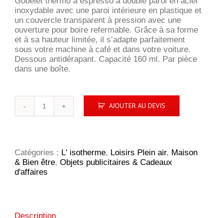
Gobelet thermo à espresso à double paroi en acier
inoxydable avec une paroi intérieure en plastique et
un couvercle transparent à pression avec une
ouverture pour boire refermable. Grâce à sa forme
et à sa hauteur limitée, il s’adapte parfaitement
sous votre machine à café et dans votre voiture.
Dessous antidérapant. Capacité 160 ml. Par pièce
dans une boîte.
quantité
AJOUTER AU DEVIS
de
Espresso-
to-
go
Catégories :
L' isotherme
,
Loisirs Plein air
,
Maison
& Bien être
,
Objets publicitaires & Cadeaux
d'affaires
Description