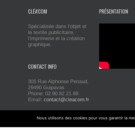
CLÉA’COM
PRÉSENTATION
Spécialisée dans l'objet et
le textile publicitaire,
l'imprimerie et la création
graphique.
CONTACT INFO
305 Rue Alphonse Penaud,
29490 Guipavas
Phone: 02 90 82 21 88
Email:
contact@cleacom.fr
Nous utilisons des cookies pour vous garantir la mei
Installée sur Guipavas, la société