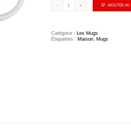
quantité
AJOUTER AU 
de
Mug
MAXIM
CAFE
Catégorie :
Les Mugs
Étiquettes :
Maison
,
Mugs