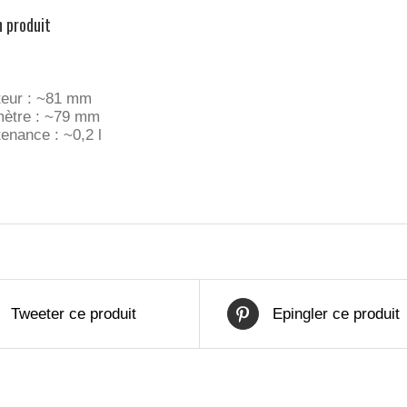
n produit
eur : ~81 mm
ètre : ~79 mm
enance : ~0,2 l
Tweeter ce produit
Epingler ce produit