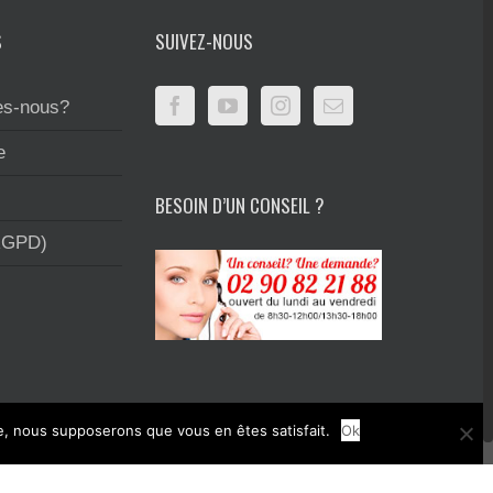
S
SUIVEZ-NOUS
s-nous?
e
BESOIN D’UN CONSEIL ?
RGPD)
te, nous supposerons que vous en êtes satisfait.
Ok
rimerie et la création graphique.