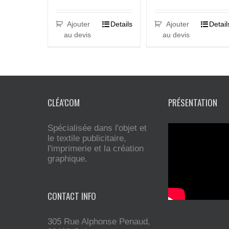
Ajouter
Details
Ajouter
Detail
au devis
au devis
CLÉA’COM
PRÉSENTATION
Spécialisée dans l'objet et
le textile publicitaire,
l'imprimerie et la création
graphique.
CONTACT INFO
305 Rue Alphonse Penaud,