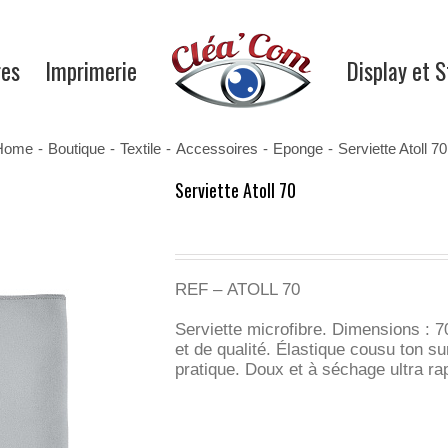
res
Imprimerie
Display et 
Home
-
Boutique
-
Textile
-
Accessoires
-
Eponge
-
Serviette Atoll 70
Serviette Atoll 70
REF – ATOLL 70
Serviette microfibre. Dimensions : 7
et de qualité. Élastique cousu ton sur
pratique. Doux et à séchage ultra rap