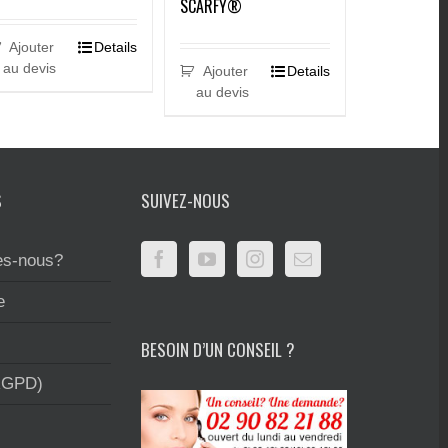
SCARFY®
Ajouter
Details
au devis
Ajouter
Details
au devis
S
SUIVEZ-NOUS
s-nous?
e
BESOIN D’UN CONSEIL ?
RGPD)