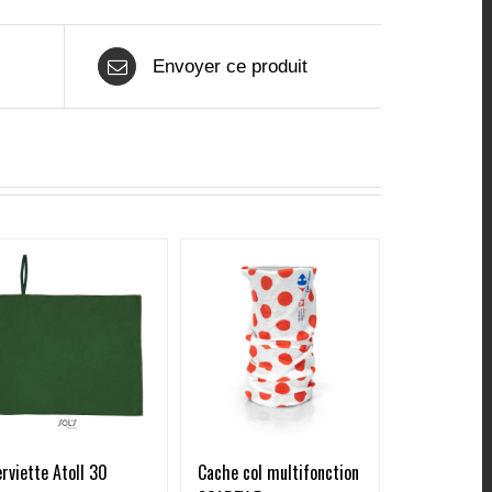
Envoyer ce produit
rviette Atoll 30
Cache col multifonction