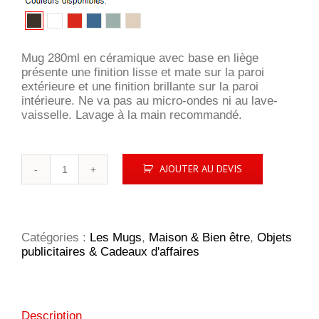
Mug 280ml en céramique avec base en liège
présente une finition lisse et mate sur la paroi
extérieure et une finition brillante sur la paroi
intérieure. Ne va pas au micro-ondes ni au lave-
vaisselle. Lavage à la main recommandé.
quantité
AJOUTER AU DEVIS
de
Mug
en
céramique
avec
Catégories :
Les Mugs
,
Maison & Bien être
,
Objets
base
publicitaires & Cadeaux d'affaires
en
liège
Description