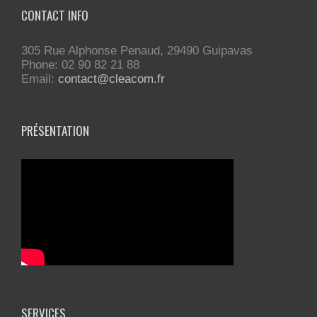
CONTACT INFO
305 Rue Alphonse Penaud, 29490 Guipavas
Phone: 02 90 82 21 88
Email:
contact@cleacom.fr
PRÉSENTATION
SERVICES