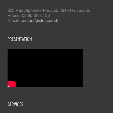
305 Rue Alphonse Penaud, 29490 Guipavas
Phone: 02 90 82 21 88
Email:
contact@cleacom.fr
PRÉSENTATION
SERVICES