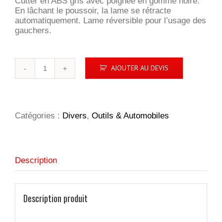
Cutter en ABS gris avec poignée en gomme noire.
En lâchant le poussoir, la lame se rétracte
automatiquement. Lame réversible pour l’usage des
gauchers.
quantité
AJOUTER AU DEVIS
de
Cutter
à
lame
rétractable
Catégories :
Divers
,
Outils & Automobiles
Description
Description produit