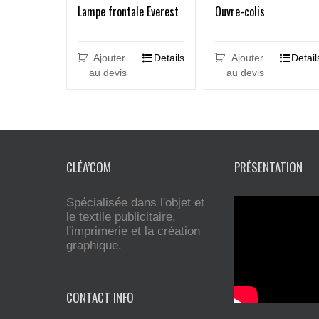
Ouvre-colis
Lampe frontale Everest
Ajouter
Detail
Ajouter
Details
au devis
au devis
CLÉA’COM
PRÉSENTATION
Spécialisée dans l'objet et
le textile publicitaire,
l'imprimerie et la création
graphique.
CONTACT INFO