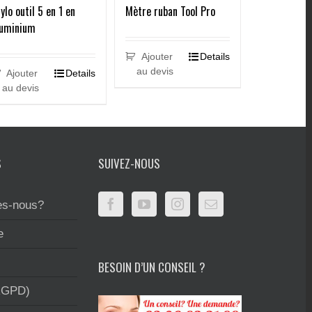
ylo outil 5 en 1 en
Mètre ruban Tool Pro
luminium
Ajouter
Details
au devis
Ajouter
Details
au devis
S
SUIVEZ-NOUS
s-nous?
e
BESOIN D’UN CONSEIL ?
RGPD)