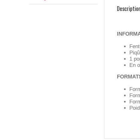
Descriptio
INFORM
Fent
Piqû
1 po
En o
FORMAT
Form
Form
Form
Poid