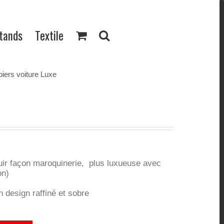
Stands
Textile
piers voiture Luxe
uir façon maroquinerie, plus luxueuse avec
on)
 design raffiné et sobre