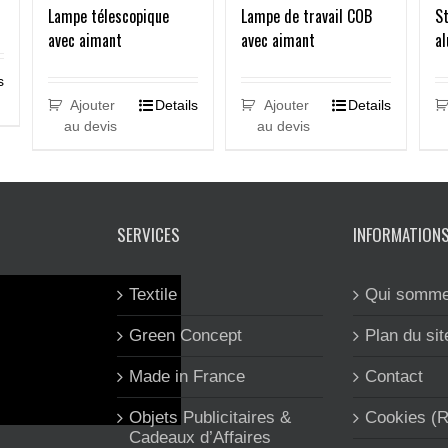
Lampe télescopique
Lampe de travail COB
St
avec aimant
avec aimant
a
s
Ajouter
Details
Ajouter
Details
au devis
au devis
SERVICES
INFORMATION
Textile
Qui somme
Green Concept
Plan du sit
Made in France
Contact
Objets Publicitaires &
Cookies (
Cadeaux d’Affaires