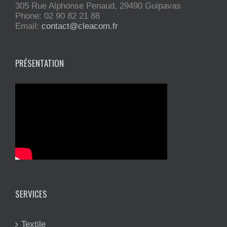
305 Rue Alphonse Penaud, 29490 Guipavas
Phone: 02 90 82 21 88
Email:
contact@cleacom.fr
PRÉSENTATION
SERVICES
Textile