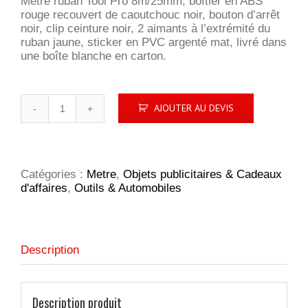
Mètre ruban Tool Pro 8m/25mm, boîtier en ABS
rouge recouvert de caoutchouc noir, bouton d’arrêt
noir, clip ceinture noir, 2 aimants à l’extrémité du
ruban jaune, sticker en PVC argenté mat, livré dans
une boîte blanche en carton.
quantité
AJOUTER AU DEVIS
de
Mètre
ruban
Tool
Pro
Catégories :
Metre
,
Objets publicitaires & Cadeaux
8m
d'affaires
,
Outils & Automobiles
Description
Description produit