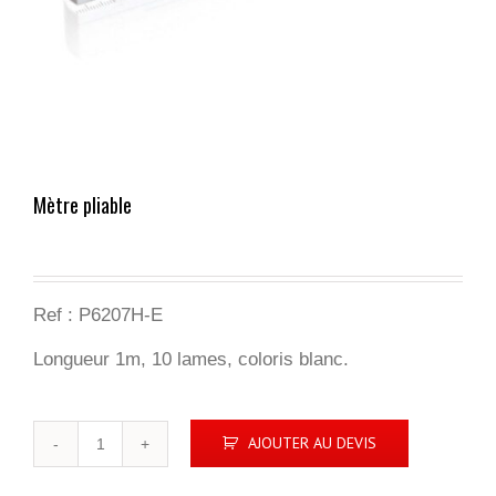
Mètre pliable
Ref : P6207H-E
Longueur 1m, 10 lames, coloris blanc.
quantité
AJOUTER AU DEVIS
de
Mètre