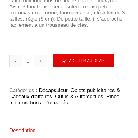
Outil multifonctions de poche en acier inoxydable.
Avec 8 fonctions : décapsuleur, mousqueton,
tournevis cruciforme, tournevis plat, clé Allen de 3
tailles, règle (5 cm). De petite taille, il s’accroche
facilement à un trousseau de clés.
quantité
AJOUTER AU DEVIS
de
SmartKey
outil
multifonctions
Catégories :
Décapsuleur
,
Objets publicitaires &
Cadeaux d'affaires
,
Outils & Automobiles
,
Pince
multifonctions
,
Porte-clés
Description