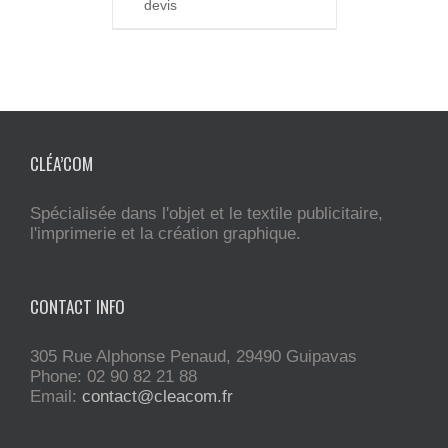
devis
CLÉA’COM
Spécialisée dans l'objet et le textile publicitaire,
l'imprimerie et la création graphique.
CONTACT INFO
305 Rue Alphonse Penaud, 29490 Guipavas
Phone: 02 90 82 21 88
Email:
contact@cleacom.fr