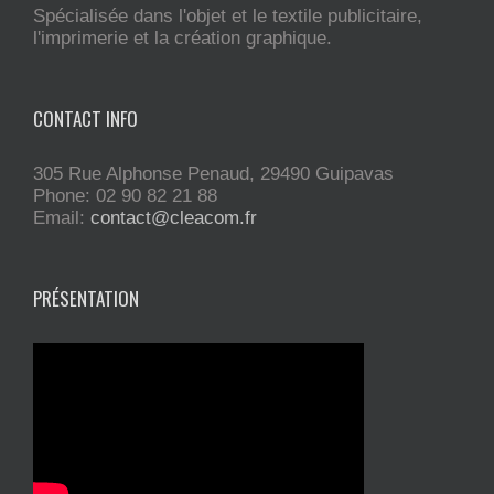
Spécialisée dans l'objet et le textile publicitaire,
l'imprimerie et la création graphique.
CONTACT INFO
305 Rue Alphonse Penaud, 29490 Guipavas
Phone: 02 90 82 21 88
Email:
contact@cleacom.fr
PRÉSENTATION