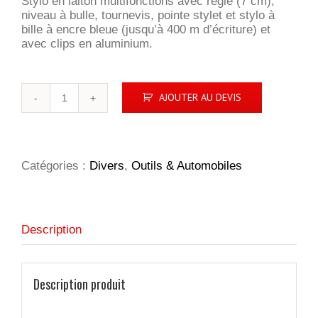
Stylo en laiton multifonctions avec règle (7 cm),
niveau à bulle, tournevis, pointe stylet et stylo à
bille à encre bleue (jusqu’à 400 m d’écriture) et
avec clips en aluminium.
quantité
AJOUTER AU DEVIS
de
Stylo
outil
5
en
Catégories :
Divers
,
Outils & Automobiles
1
en
aluminium
Description
Description produit