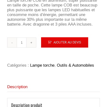
Lampe torche COB en aluminium, super puissante
en taille de poche. Cette lampe COB est beaucoup
plus puissante que les lampes LED habituelles et
consomme moins d’énergie, permettant une
autonomie 30% plus importante sur la même
batterie. Avec dragonne et 3 piles AAA incluses.
quantité
AJOUTER AU DEVIS
de
Lampe
torche
COB
Catégories :
Lampe torche
,
Outils & Automobiles
Description
Description produit