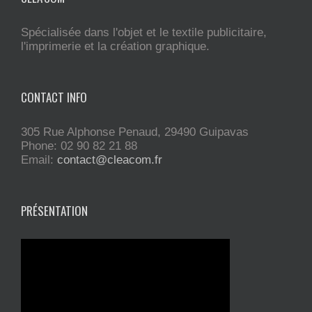
Spécialisée dans l'objet et le textile publicitaire,
l'imprimerie et la création graphique.
CONTACT INFO
305 Rue Alphonse Penaud, 29490 Guipavas
Phone: 02 90 82 21 88
Email:
contact@cleacom.fr
PRÉSENTATION