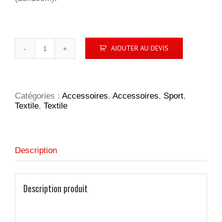
quantité
AJOUTER AU DEVIS
de
Cache
col
multifonction
SCARFY®
Catégories :
Accessoires
,
Accessoires
,
Sport
,
Textile
,
Textile
Description
Description produit