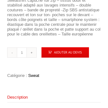
Sweatshirt capuche full zip – tissus doux et
stabilisé adapté aux lavages intensifs – double
coutures – bande de propreté -Zip SBS antistatique
recouvert et ton sur ton- poches sur le devant –
bords côte poignets et taille – smartphone system :
élastique dans la poche centrale pour le maintenir
plaqué / œillet dans la poche et patte support au col
pour le cable des oreillettes – Taille européenne
quantité
AJOUTER AU DEVIS
de
Basic
Hoody
Full
zip
Catégorie :
Sweat
ladies
Description