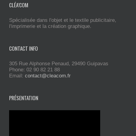
CLÉA’COM
Spécialisée dans l'objet et le textile publicitaire,
l'imprimerie et la création graphique.
CONTACT INFO
305 Rue Alphonse Penaud, 29490 Guipavas
Phone: 02 90 82 21 88
Email:
contact@cleacom.fr
PRÉSENTATION