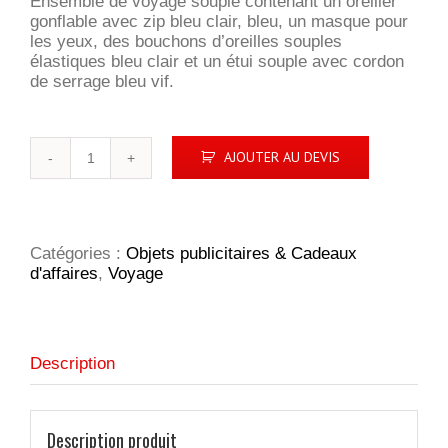
Ensemble de voyage souple contenant un oreiller
gonflable avec zip bleu clair, bleu, un masque pour
les yeux, des bouchons d’oreilles souples
élastiques bleu clair et un étui souple avec cordon
de serrage bleu vif.
quantité
AJOUTER AU DEVIS
de
Ensemble
de
voyage
en
Catégories :
Objets publicitaires & Cadeaux
jersey
d'affaires
,
Voyage
Miami
Description
Description produit