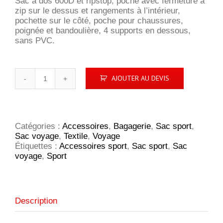
Sac à dos 600D et ripstop, poche avec fermeture à
zip sur le dessus et rangements à l’intérieur,
pochette sur le côté, poche pour chaussures,
poignée et bandoulière, 4 supports en dessous,
sans PVC.
quantité
AJOUTER AU DEVIS
de
Sac
de
sport
Florida
Catégories :
Accessoires
,
Bagagerie
,
Sac sport
,
Sac voyage
,
Textile
,
Voyage
Étiquettes :
Accessoires sport
,
Sac sport
,
Sac
voyage
,
Sport
Description