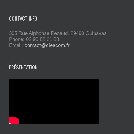
CONTACT INFO
305 Rue Alphonse Penaud, 29490 Guipavas
Phone: 02 90 82 21 88
Email:
contact@cleacom.fr
PRÉSENTATION