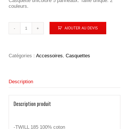
Casquette unicolore 5 panneaux. Taille unique. 2
couleurs.
quantité
AJOUTER AU DEVIS
de
Casquette
Parker
Catégories :
Accessoires
,
Casquettes
Description
Description produit
-TWILL 185 100% coton