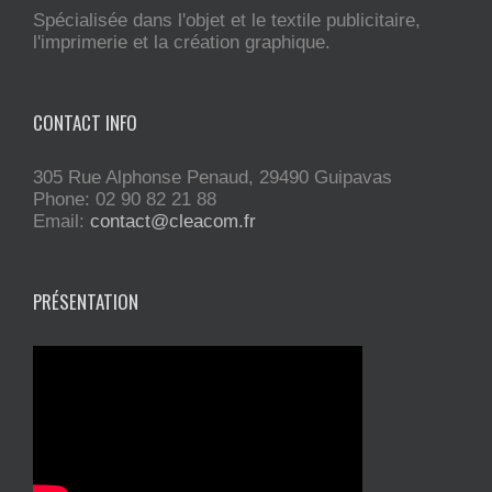
Spécialisée dans l'objet et le textile publicitaire,
l'imprimerie et la création graphique.
CONTACT INFO
305 Rue Alphonse Penaud, 29490 Guipavas
Phone: 02 90 82 21 88
Email:
contact@cleacom.fr
PRÉSENTATION