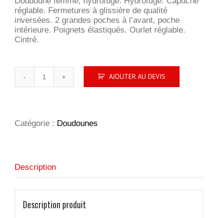
Doudoune femme, hydrofuge. Hydrofuge. Capuche
réglable. Fermetures à glissière de qualité
inversées. 2 grandes poches à l’avant, poche
intérieure. Poignets élastiqués. Ourlet réglable.
Cintré.
quantité
AJOUTER AU DEVIS
de
Ladies
Hooded
Outdoor
Crossover
Catégorie :
Doudounes
Jacket
Description
Description produit