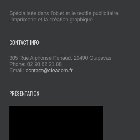
Spécialisée dans l'objet et le textile publicitaire,
l'imprimerie et la création graphique.
CONTACT INFO
305 Rue Alphonse Penaud, 29490 Guipavas
Phone: 02 90 82 21 88
Email:
contact@cleacom.fr
PRÉSENTATION