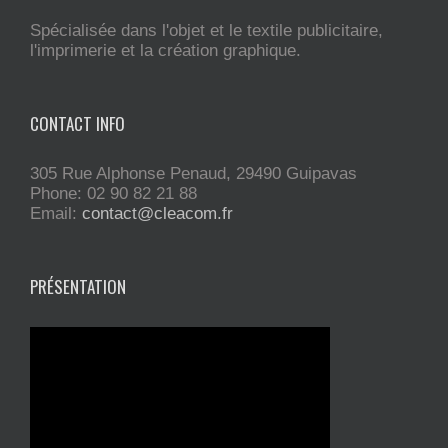
Spécialisée dans l'objet et le textile publicitaire,
l'imprimerie et la création graphique.
CONTACT INFO
305 Rue Alphonse Penaud, 29490 Guipavas
Phone: 02 90 82 21 88
Email:
contact@cleacom.fr
PRÉSENTATION