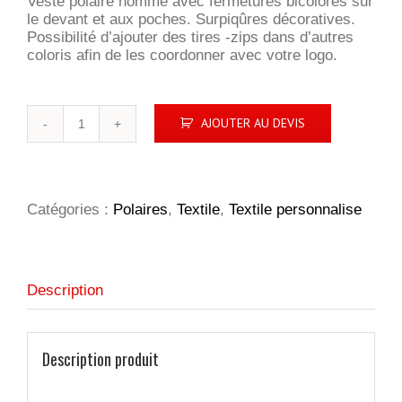
Veste polaire homme avec fermetures bicolores sur
le devant et aux poches. Surpiqûres décoratives.
Possibilité d’ajouter des tires -zips dans d’autres
coloris afin de les coordonner avec votre logo.
quantité
AJOUTER AU DEVIS
de
Speedway
Homme
Catégories :
Polaires
,
Textile
,
Textile personnalise
Description
Description produit