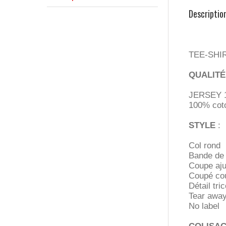
Descriptio
TEE-SHI
QUALITÉ
JERSEY 
100% coto
STYLE
:
Col rond
Bande de 
Coupe aju
Coupé co
Détail tr
Tear awa
No label