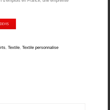
on d’emplois en France, une empreinte
DEVIS
rts
,
Textile
,
Textile personnalise