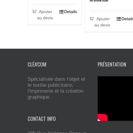
Ajouter
Details
au devis
Ajouter
Detail
au devis
CLÉA’COM
PRÉSENTATION
Spécialisée dans l'objet et
le textile publicitaire,
l'imprimerie et la création
graphique.
CONTACT INFO