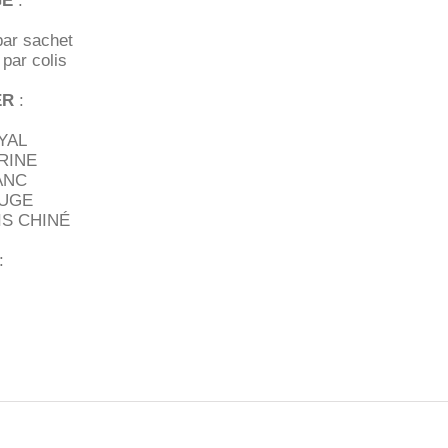
GE
:
par sachet
 par colis
ER
:
YAL
RINE
ANC
OUGE
IS CHINÉ
: