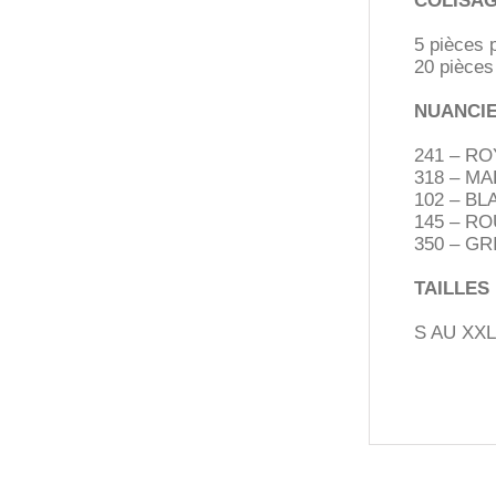
COLISA
5 pièces 
20 pièces
NUANCI
241 – RO
318 – MA
102 – BL
145 – R
350 – GR
TAILLES
S AU XXL