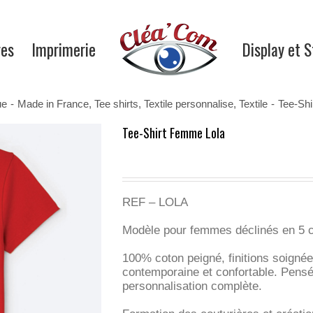
res
Imprimerie
Display et 
ue
-
Made in France
,
Tee shirts
,
Textile personnalise
,
Textile
-
Tee-Shi
Tee-Shirt Femme Lola
REF – LOLA
Modèle pour femmes déclinés en 5 c
100% coton peigné, finitions soignée
contemporaine et confortable. Pens
personnalisation complète.