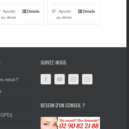
Ajouter
Details
Ajouter
Details
au devis
au devis
S
SUIVEZ-NOUS
s-nous?
e
BESOIN D’UN CONSEIL ?
RGPD)