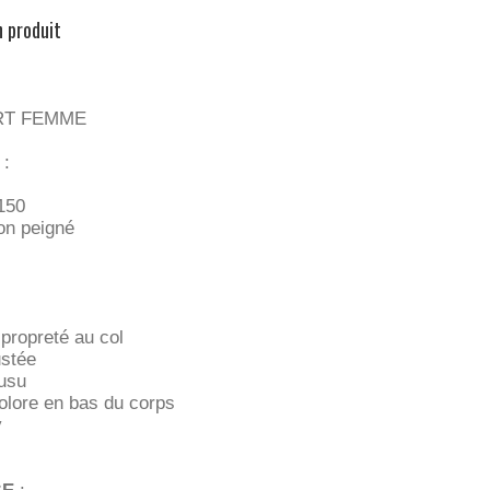
n produit
RT FEMME
:
150
n peigné
propreté au col
stée
usu
icolore en bas du corps
y