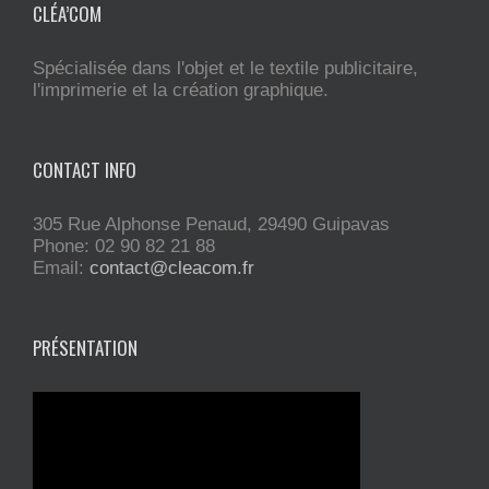
CLÉA’COM
Spécialisée dans l'objet et le textile publicitaire,
l'imprimerie et la création graphique.
CONTACT INFO
305 Rue Alphonse Penaud, 29490 Guipavas
Phone: 02 90 82 21 88
Email:
contact@cleacom.fr
PRÉSENTATION