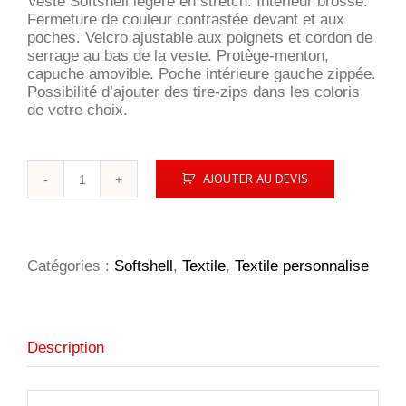
Veste Softshell légère en stretch. Intérieur brossé.
Fermeture de couleur contrastée devant et aux
poches. Velcro ajustable aux poignets et cordon de
serrage au bas de la veste. Protège-menton,
capuche amovible. Poche intérieure gauche zippée.
Possibilité d’ajouter des tire-zips dans les coloris
de votre choix.
quantité
AJOUTER AU DEVIS
de
Karting
Homme
Catégories :
Softshell
,
Textile
,
Textile personnalise
Description