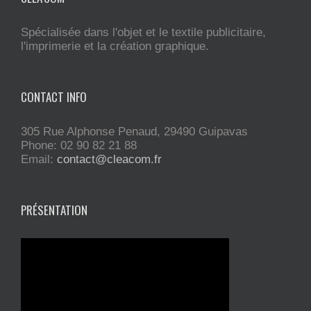
Spécialisée dans l'objet et le textile publicitaire,
l'imprimerie et la création graphique.
CONTACT INFO
305 Rue Alphonse Penaud, 29490 Guipavas
Phone: 02 90 82 21 88
Email:
contact@cleacom.fr
PRÉSENTATION