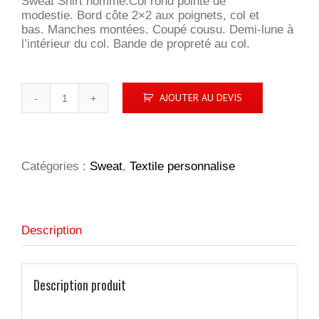
Sweat Shirt homme.Col rond pointe de
modestie. Bord côte 2×2 aux poignets, col et
bas. Manches montées. Coupé cousu. Demi-lune à
l’intérieur du col. Bande de propreté au col.
quantité
AJOUTER AU DEVIS
de
Sully
Homme
Catégories :
Sweat
,
Textile personnalise
Description
Description produit