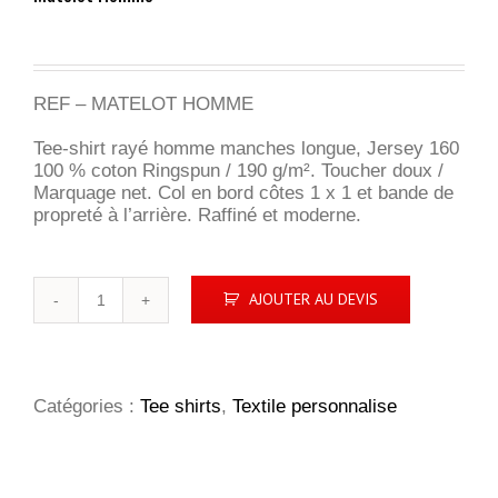
REF – MATELOT HOMME
Tee-shirt rayé homme manches longue, Jersey 160
100 % coton Ringspun / 190 g/m². Toucher doux /
Marquage net. Col en bord côtes 1 x 1 et bande de
propreté à l’arrière. Raffiné et moderne.
quantité
AJOUTER AU DEVIS
de
Matelot
Homme
Catégories :
Tee shirts
,
Textile personnalise