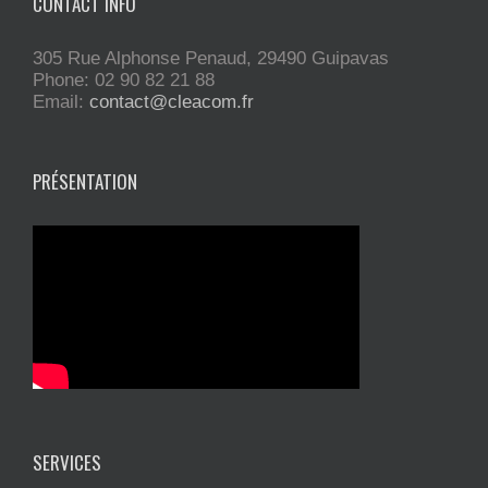
CONTACT INFO
305 Rue Alphonse Penaud, 29490 Guipavas
Phone: 02 90 82 21 88
Email:
contact@cleacom.fr
PRÉSENTATION
SERVICES