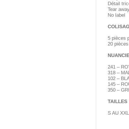
Détail tr
Tear awa
No label
COLISA
5 pièces 
20 pièces
NUANCI
241 – RO
318 – MA
102 – BL
145 – R
350 – GR
TAILLES
S AU XXL