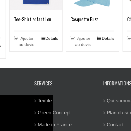
Tee-Shirt enfant Lou
Casquette Buzz
Ch
Ajouter
Details
Ajouter
Details
au devis
au devis
s
SERVICES
INFORMATION
Textile
Qui somme
Green Concept
Plan du sit
Made in France
Contact