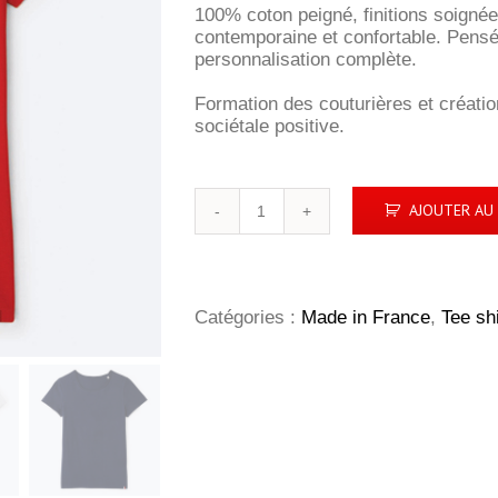
100% coton peigné, finitions soignée
contemporaine et confortable. Pens
personnalisation complète.
Formation des couturières et créati
sociétale positive.
quantité
AJOUTER AU 
de
Tee-
Shirt
Femme
Lola
Catégories :
Made in France
,
Tee shi