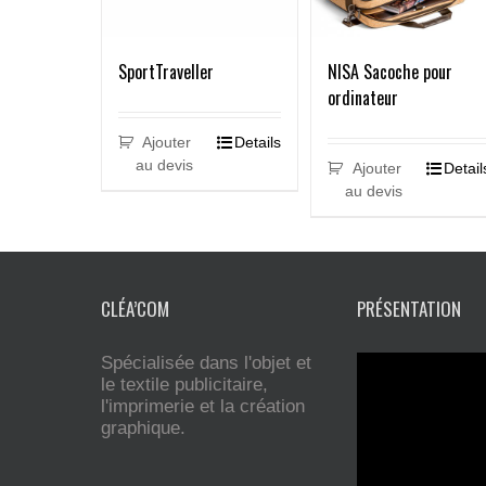
SportTraveller
NISA Sacoche pour
ordinateur
Ajouter
Details
au devis
Ajouter
Detail
au devis
CLÉA’COM
PRÉSENTATION
Spécialisée dans l'objet et
le textile publicitaire,
l'imprimerie et la création
graphique.