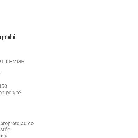
n produit
RT FEMME
:
150
n peigné
propreté au col
stée
usu