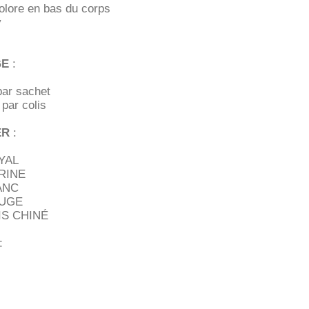
icolore en bas du corps
y
GE
:
par sachet
 par colis
ER
:
YAL
RINE
ANC
OUGE
IS CHINÉ
: