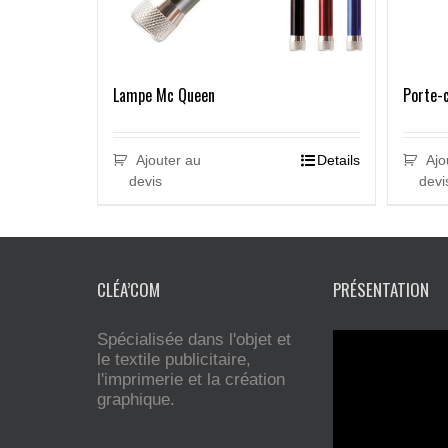
Lampe Mc Queen
Porte-c
Ajouter au
Details
Ajo
devis
devi
CLÉA’COM
PRÉSENTATION
Spécialisée dans l'objet et
le textile publicitaire,
l'imprimerie et la création
graphique.