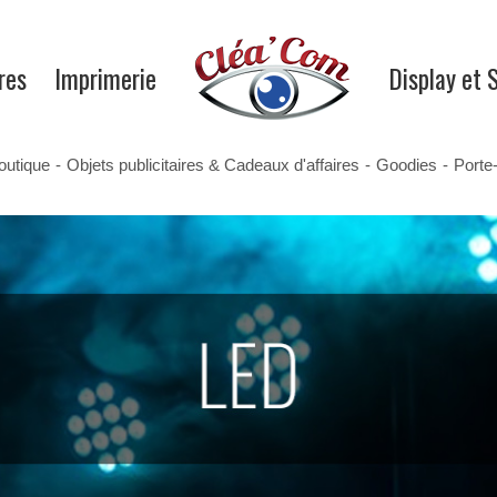
res
Imprimerie
Display et 
outique
-
Objets publicitaires & Cadeaux d'affaires
-
Goodies
-
Porte