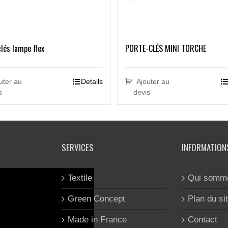
lés lampe flex
PORTE-CLÉS MINI TORCHE
uter au
Details
Ajouter au
s
devis
SERVICES
INFORMATION
Textile
Qui somm
Green Concept
Plan du si
Made in France
Contact