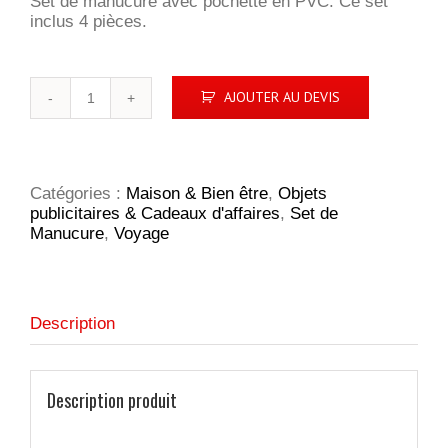
Set de manucure avec pochette en PVC. Ce set
inclus 4 pièces.
quantité
AJOUTER AU DEVIS
de
LOPEZ
Set
de
manucure
Catégories :
Maison & Bien être
,
Objets
publicitaires & Cadeaux d'affaires
,
Set de
Manucure
,
Voyage
Description
Description produit