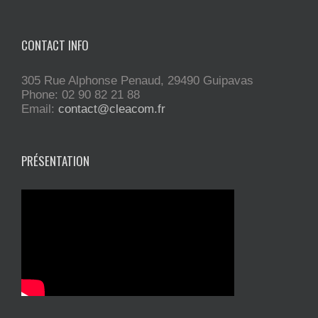
CONTACT INFO
305 Rue Alphonse Penaud, 29490 Guipavas
Phone: 02 90 82 21 88
Email:
contact@cleacom.fr
PRÉSENTATION