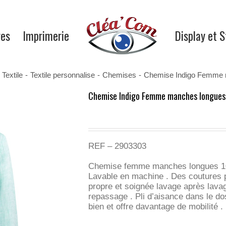
res
Imprimerie
Display et 
Textile
-
Textile personnalise
-
Chemises
-
Chemise Indigo Femme 
Chemise Indigo Femme manches longues
REF –
2903303
Chemise femme manches longues 100%
Lavable en machine . Des coutures p
propre et soignée lavage après lavag
repassage . Pli d’aisance dans le d
bien et offre davantage de mobilité 