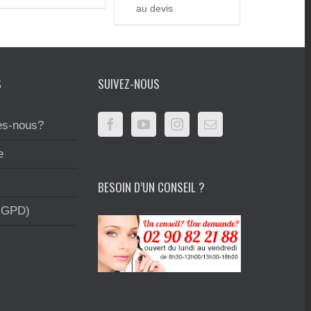
au devis
S
SUIVEZ-NOUS
s-nous?
e
BESOIN D’UN CONSEIL ?
RGPD)