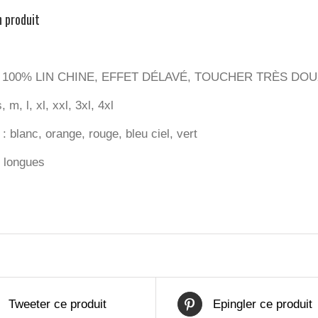
n produit
 : 100% LIN CHINE, EFFET DÉLAVÉ, TOUCHER TRÈS DO
s, m, l, xl, xxl, 3xl, 4xl
: blanc, orange, rouge, bleu ciel, vert
 longues
Tweeter ce produit
Epingler ce produit