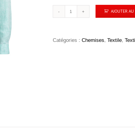
quantité
AJOUTER AU 
de
Chemise
Indigo
Femme
manches
Catégories :
Chemises
,
Textile
,
Text
longues