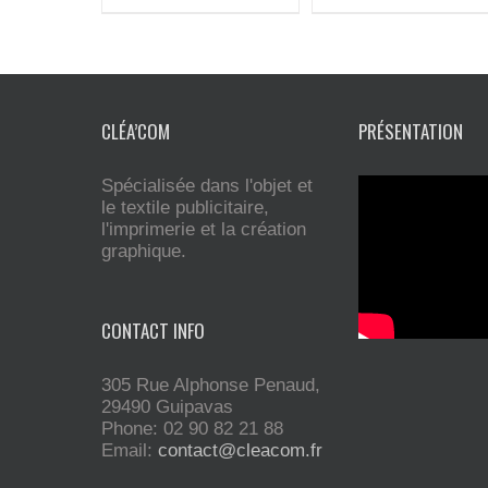
CLÉA’COM
PRÉSENTATION
Spécialisée dans l'objet et
le textile publicitaire,
l'imprimerie et la création
graphique.
CONTACT INFO
305 Rue Alphonse Penaud,
29490 Guipavas
Phone: 02 90 82 21 88
Email:
contact@cleacom.fr