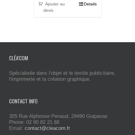
Ajouter au
Details
devis
CLÉA’COM
Spécialisée dans l'objet et le textile publicitaire,
l'imprimerie et la création graphique.
CONTACT INFO
305 Rue Alphonse Penaud, 29490 Guipavas
Phone: 02 90 82 21 88
Email:
contact@cleacom.fr