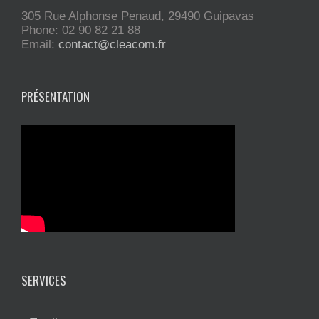
305 Rue Alphonse Penaud, 29490 Guipavas
Phone: 02 90 82 21 88
Email:
contact@cleacom.fr
PRÉSENTATION
SERVICES