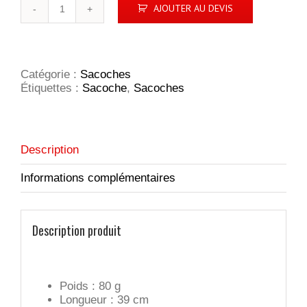
quantité
AJOUTER AU DEVIS
de
Sacoche
style
serviette
-
Catégorie :
Sacoches
Orlando
Étiquettes :
Sacoche
,
Sacoches
Description
Informations complémentaires
Description produit
Poids : 80 g
Longueur : 39 cm