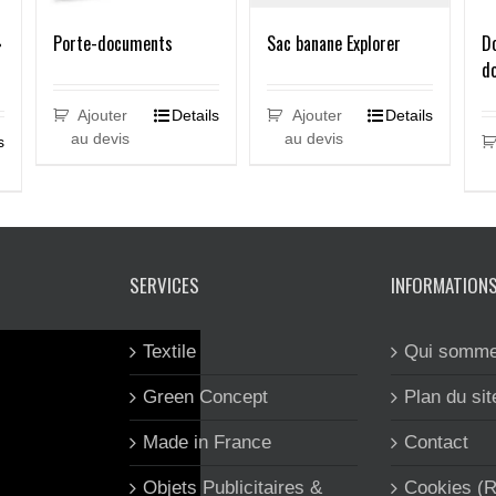
»
Sac banane Explorer
Do
Porte-documents
d
Ajouter
Details
Ajouter
Details
au devis
au devis
s
SERVICES
INFORMATION
Textile
Qui somme
Green Concept
Plan du sit
Made in France
Contact
Objets Publicitaires &
Cookies (