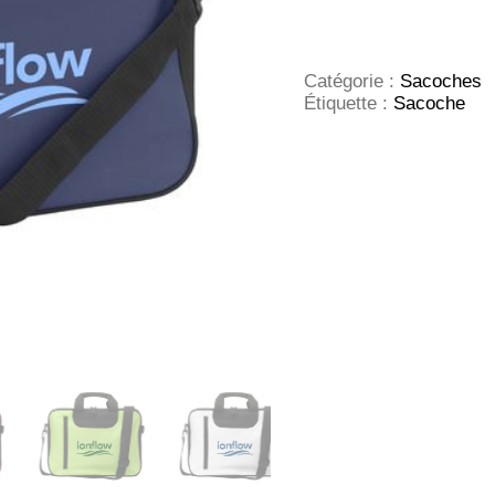
Bizz
bag
sacoche
porte-
Catégorie :
Sacoches
documents
Étiquette :
Sacoche