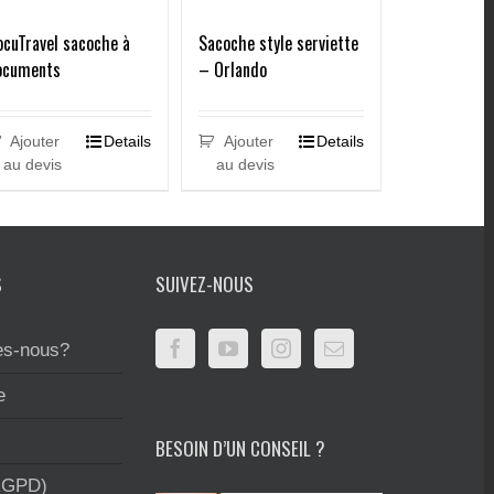
cuTravel sacoche à
Sacoche style serviette
ocuments
– Orlando
Ajouter
Details
Ajouter
Details
au devis
au devis
S
SUIVEZ-NOUS
s-nous?
e
BESOIN D’UN CONSEIL ?
RGPD)