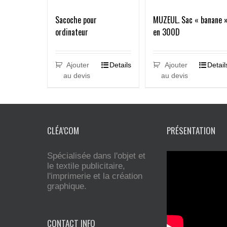
Sacoche pour
MUZEUL. Sac « banane 
ordinateur
en 300D
Ajouter
Details
Ajouter
Detail
au devis
au devis
CLÉA’COM
PRÉSENTATION
Spécialisée dans l'objet et
le textile publicitaire,
l'imprimerie et la création
graphique.
CONTACT INFO