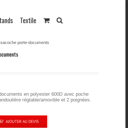
Stands
Textile
 sacoche porte-documents
documents
-documents en polyester 600D avec poche
andoulière réglable/amovible et 2 poignées.
AJOUTER AU DEVIS