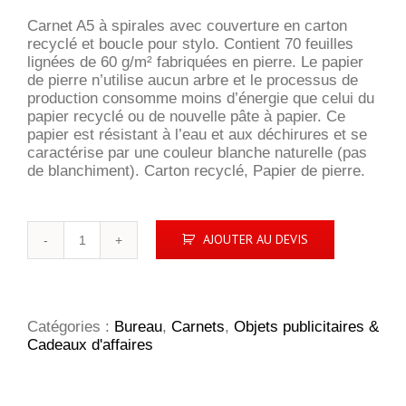
Carnet A5 à spirales avec couverture en carton
recyclé et boucle pour stylo. Contient 70 feuilles
lignées de 60 g/m² fabriquées en pierre. Le papier
de pierre n’utilise aucun arbre et le processus de
production consomme moins d’énergie que celui du
papier recyclé ou de nouvelle pâte à papier. Ce
papier est résistant à l’eau et aux déchirures et se
caractérise par une couleur blanche naturelle (pas
de blanchiment). Carton recyclé, Papier de pierre.
quantité
AJOUTER AU DEVIS
de
Carnet
Cobble A5
à
spirales
Catégories :
Bureau
,
Carnets
,
Objets publicitaires &
en
Cadeaux d'affaires
carton
recyclé
avec