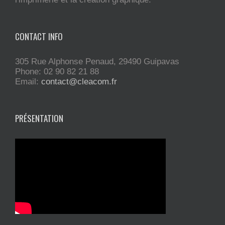
CONTACT INFO
305 Rue Alphonse Penaud, 29490 Guipavas
Phone: 02 90 82 21 88
Email:
contact@cleacom.fr
PRÉSENTATION