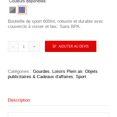
Bouteille de sport 600ml, robuste et durable avec
couvercle à visser et bec. Sans BPA.
quantité
AJOUTER AU DEVIS
de
Bouteille
en
aluminium
Sport
Catégories :
Gourdes
,
Loisirs Plein air
,
Objets
publicitaires & Cadeaux d'affaires
,
Sport
Description