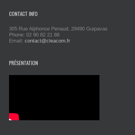
CONTACT INFO
305 Rue Alphonse Penaud, 29490 Guipavas
Phone: 02 90 82 21 88
Email:
contact@cleacom.fr
PRÉSENTATION