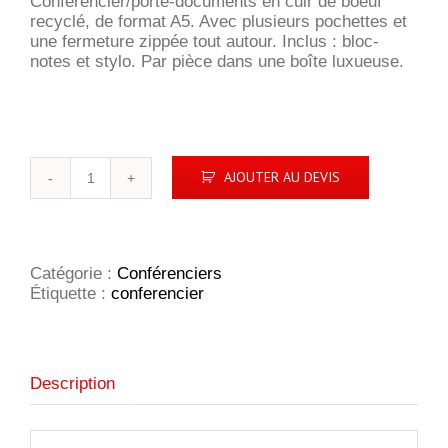
Conférencier/porte-documents en cuir de boeuf
recyclé, de format A5. Avec plusieurs pochettes et
une fermeture zippée tout autour. Inclus : bloc-
notes et stylo. Par pièce dans une boîte luxueuse.
quantité
AJOUTER AU DEVIS
de
Conférencier
A5
Tucson
Catégorie :
Conférenciers
Étiquette :
conferencier
Description