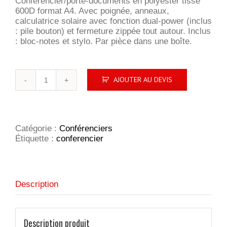
Conférencier/porte-documents en polyester tissé
600D format A4. Avec poignée, anneaux,
calculatrice solaire avec fonction dual-power (inclus
: pile bouton) et fermeture zippée tout autour. Inclus
: bloc-notes et stylo. Par pièce dans une boîte.
quantité
AJOUTER AU DEVIS
de
Top
porte-
documents
Catégorie :
Conférenciers
Étiquette :
conferencier
Description
Description produit