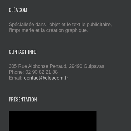
CLÉA’COM
Spécialisée dans l'objet et le textile publicitaire,
l'imprimerie et la création graphique.
CONTACT INFO
305 Rue Alphonse Penaud, 29490 Guipavas
Phone: 02 90 82 21 88
Email:
contact@cleacom.fr
PRÉSENTATION