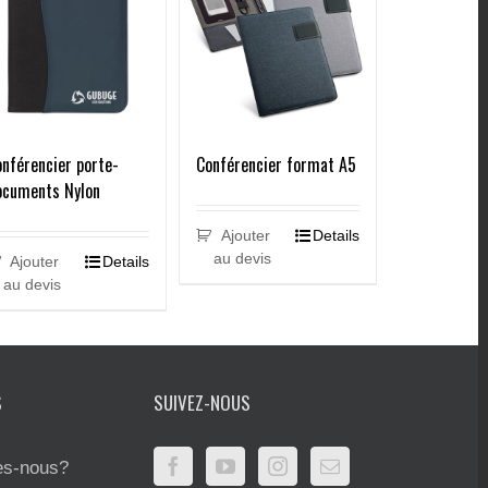
nférencier porte-
Conférencier format A5
ocuments Nylon
Ajouter
Details
au devis
Ajouter
Details
au devis
S
SUIVEZ-NOUS
s-nous?