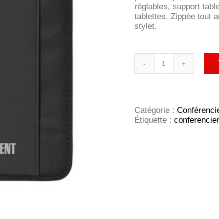
réglables, support table
tablettes. Zippée tout a
stylet.
quantité
de
Conférencier
Support
Tablette
Catégorie :
Conférenci
Étiquette :
conferencie