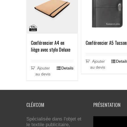
Conférencier A4 en
Conférencier A5 Tucson
liège avec stylo Deluxe
Ajouter
Detail
au devis
Ajouter
Details
au devis
CLÉA’COM
PRÉSENTATION
Spécialisée dans l'objet et
le textile publicitaire,