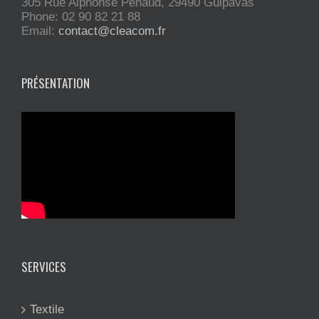
305 Rue Alphonse Penaud, 29490 Guipavas
Phone: 02 90 82 21 88
Email:
contact@cleacom.fr
PRÉSENTATION
SERVICES
Textile