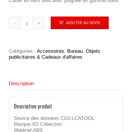
Cutter en ABS bleu avec poignée en gomme noire.
quantité
AJOUTER AU DEVIS
de
Cutter
rechargeable
Catégories :
Accessoires
,
Bureau
,
Objets
publicitaires & Cadeaux d'affaires
Description
Description produit
Source des données CO2:LCATOOL
Marque:XD Collection
Matériel:ABS