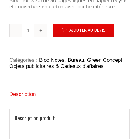
Bloc-notes A5 de 80 pages lignés en papier recyclé
et couverture en carton avec poche intérieure.
quantité
AJOUTER AU DEVIS
de
KOSTOVA
Bloc-
notes
Catégories :
Bloc Notes
,
Bureau
,
Green Concept
,
Objets publicitaires & Cadeaux d'affaires
Description
Description produit