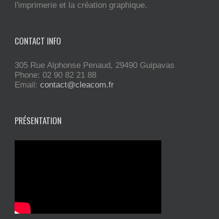
l'imprimerie et la création graphique.
CONTACT INFO
305 Rue Alphonse Penaud, 29490 Guipavas
Phone: 02 90 82 21 88
Email:
contact@cleacom.fr
PRÉSENTATION