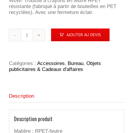
WoW! Trousse à crayons en feutre RPET
résistante (fabriqué à partir de bouteilles en PET
recyclées). Avec une fermeture éclair.
quantité
AJOUTER AU DEVIS
de
Pencil
Case
Felt
RPET
Catégories :
Accessoires
,
Bureau
,
Objets
trousse
publicitaires & Cadeaux d'affaires
à
crayons
Description
Description produit
Matière : RPET-feutre