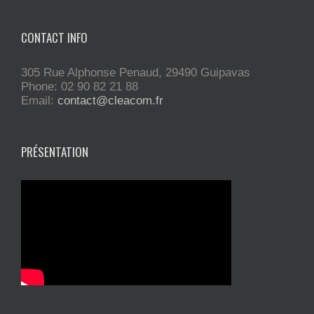
CONTACT INFO
305 Rue Alphonse Penaud, 29490 Guipavas
Phone: 02 90 82 21 88
Email:
contact@cleacom.fr
PRÉSENTATION