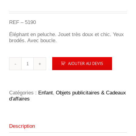
REF – 5190
Éléphant en peluche. Jouet très doux et chic. Yeux
brodés. Avec boucle.
quantité
AJOUTER AU DEVIS
de
Olly
éléphant
en
peluche
Catégories :
Enfant
,
Objets publicitaires & Cadeaux
d'affaires
Description